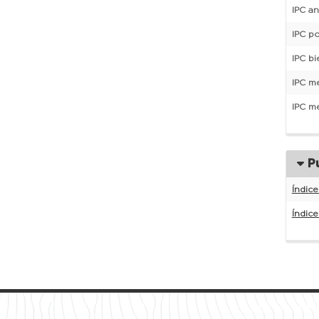
IPC a
IPC p
IPC bi
IPC me
IPC m
Pu
Índic
Índic