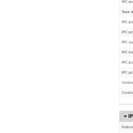
IPC a
Tasa 
IPC p
IPC po
IPC s
IPC tr
IPC po
IPC p
Costo 
Costo
IP
Índic