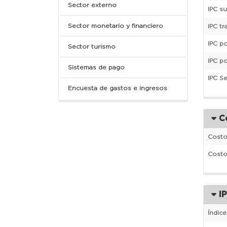
Sector externo
IPC s
Sector monetario y financiero
IPC tr
IPC po
Sector turismo
IPC p
Sistemas de pago
IPC Se
Encuesta de gastos e ingresos
Co
Costo 
Costo
IP
Índic