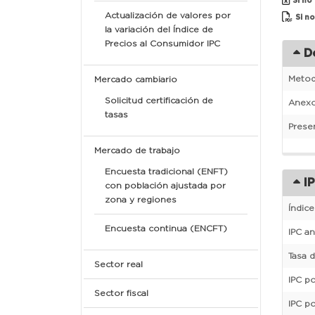
Si no
Actualización de valores por
Si n
la variación del Índice de
Precios al Consumidor IPC
D
Metod
Mercado cambiario
Solicitud certificación de
Anexo
tasas
Prese
Mercado de trabajo
Encuesta tradicional (ENFT)
IP
con población ajustada por
zona y regiones
Índic
Encuesta continua (ENCFT)
IPC a
Tasa 
Sector real
IPC p
Sector fiscal
IPC po