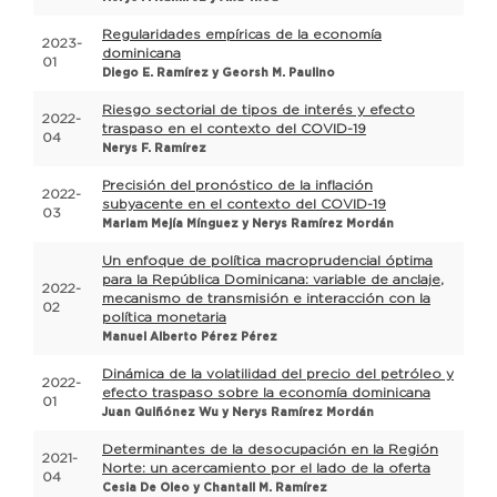
Regularidades empíricas de la economía
2023-
dominicana
01
Diego E. Ramírez y Georsh M. Paulino
Riesgo sectorial de tipos de interés y efecto
2022-
traspaso en el contexto del COVID-19
04
Nerys F. Ramírez
Precisión del pronóstico de la inflación
2022-
subyacente en el contexto del COVID-19
03
Mariam Mejía Mínguez y Nerys Ramírez Mordán
Un enfoque de política macroprudencial óptima
para la República Dominicana: variable de anclaje,
2022-
mecanismo de transmisión e interacción con la
02
política monetaria
Manuel Alberto Pérez Pérez
Dinámica de la volatilidad del precio del petróleo y
2022-
efecto traspaso sobre la economía dominicana
01
Juan Quiñónez Wu y Nerys Ramírez Mordán
Determinantes de la desocupación en la Región
2021-
Norte: un acercamiento por el lado de la oferta
04
Cesia De Oleo y Chantall M. Ramírez