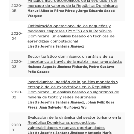
Vínculos macroeconómicos de la evolución del
2020-
mercado de valores de la República Dominicana
05
Manuel Alberto Pérez Pérez y Jorge Eduardo Szabó
Vásquez
Optimización operacional de las pequeñas y
medianas empresas (PYMES) en la República
2020-
Dominicana: un análisis basado en técnicas de
04
aprendizaje computacional
Lisette Josefina Santana Jiménez
Sector turístico dominicano: un análisis de su
2020-
importancia a través de la matriz insumo-producto
03
Huáscar Augusto Jiménez Pichardo, Pedro Gustavo
Peña Casado
Incertidumbre, gestión de la política monetaria y
entropía de las expectativas en la República
2020-
Dominicana: un análisis basado en algoritmos de
02
minería de texto y redes neuronales
Lisette Josefina Santana Jiménez, Johan Félix Rosa
Pérez, Juan Salvador Quiñonez Wu
Evaluación de la dinámica del sector turismo en la
República Dominicana: perspectivas,
2020-
vulnerabilidades y nuevas oportunidades
01
Lisette Josefina Santana Jiménez y Antonio María