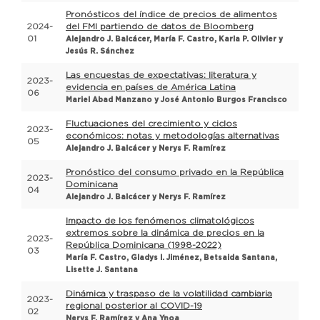
Pronósticos del índice de precios de alimentos
2024-
del FMI partiendo de datos de Bloomberg
01
Alejandro J. Balcácer, María F. Castro, Karla P. Olivier y
Jesús R. Sánchez
Las encuestas de expectativas: literatura y
2023-
evidencia en países de América Latina
06
Mariel Abad Manzano y José Antonio Burgos Francisco
Fluctuaciones del crecimiento y ciclos
2023-
económicos: notas y metodologías alternativas
05
Alejandro J. Balcácer y Nerys F. Ramírez
Pronóstico del consumo privado en la República
2023-
Dominicana
04
Alejandro J. Balcácer y Nerys F. Ramírez
Impacto de los fenómenos climatológicos
extremos sobre la dinámica de precios en la
2023-
República Dominicana (1998-2022)
03
María F. Castro, Gladys I. Jiménez, Betsaida Santana,
Lisette J. Santana
Dinámica y traspaso de la volatilidad cambiaria
2023-
regional posterior al COVID-19
02
Nerys F. Ramírez y Ana Ynoa