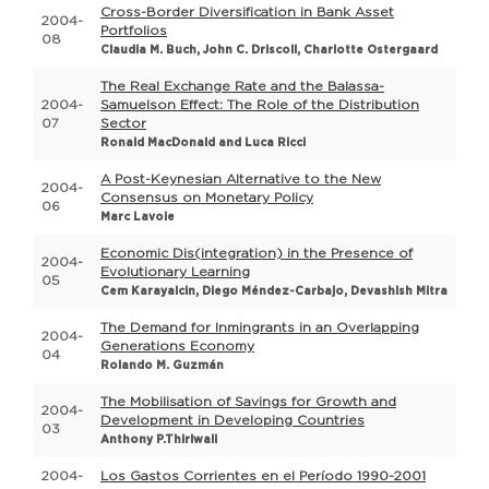
Cross-Border Diversification in Bank Asset
2004-
Portfolios
08
Claudia M. Buch, John C. Driscoll, Charlotte Ostergaard
The Real Exchange Rate and the Balassa-
2004-
Samuelson Effect: The Role of the Distribution
07
Sector
Ronald MacDonald and Luca Ricci
A Post-Keynesian Alternative to the New
2004-
Consensus on Monetary Policy
06
Marc Lavoie
Economic Dis(integration) in the Presence of
2004-
Evolutionary Learning
05
Cem Karayalcin, Diego Méndez-Carbajo, Devashish Mitra
The Demand for Inmingrants in an Overlapping
2004-
Generations Economy
04
Rolando M. Guzmán
The Mobilisation of Savings for Growth and
2004-
Development in Developing Countries
03
Anthony P.Thirlwall
2004-
Los Gastos Corrientes en el Período 1990-2001