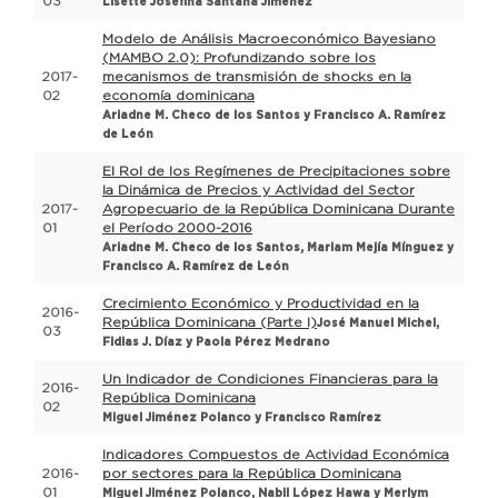
03
Lisette Josefina Santana Jiménez
Modelo de Análisis Macroeconómico Bayesiano
(MAMBO 2.0): Profundizando sobre los
2017-
mecanismos de transmisión de shocks en la
02
economía dominicana
Ariadne M. Checo de los Santos y Francisco A. Ramírez
de León
El Rol de los Regímenes de Precipitaciones sobre
la Dinámica de Precios y Actividad del Sector
2017-
Agropecuario de la República Dominicana Durante
01
el Período 2000-2016
Ariadne M. Checo de los Santos, Mariam Mejía Mínguez y
Francisco A. Ramírez de León
Crecimiento Económico y Productividad en la
2016-
República Dominicana (Parte I)
José Manuel Michel,
03
Fidias J. Díaz y Paola Pérez Medrano
Un Indicador de Condiciones Financieras para la
2016-
República Dominicana
02
Miguel Jiménez Polanco y Francisco Ramírez
Indicadores Compuestos de Actividad Económica
2016-
por sectores para la República Dominicana
01
Miguel Jiménez Polanco, Nabil López Hawa y Merlym