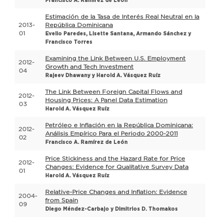
Francisco A. Ramírez de León
Estimación de la Tasa de Interés Real Neutral en la
2013-
República Dominicana
01
Evelio Paredes, Lisette Santana, Armando Sánchez y
Francisco Torres
Examining the Link Between U.S. Employment
2012-
Growth and Tech Investment
04
Rajeev Dhawany y Harold A. Vásquez Ruíz
The Link Between Foreign Capital Flows and
2012-
Housing Prices: A Panel Data Estimation
03
Harold A. Vásquez Ruíz
Petróleo e Inflación en la República Dominicana:
2012-
Análisis Empírico Para el Periodo 2000-2011
02
Francisco A. Ramírez de León
Price Stickiness and the Hazard Rate for Price
2012-
Changes: Evidence for Qualitative Survey Data
01
Harold A. Vásquez Ruíz
Relative-Price Changes and Inflation: Evidence
2004-
from Spain
09
Diego Méndez-Carbajo y Dimitrios D. Thomakos