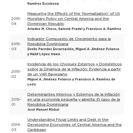
Ramírez Escoboza
Measuring the Effects of the ‘Normalization’ of US
2015-
Monetary Policy on Central America and the
04
Dominican Republic
Ariadne M. Checo, Salomé Pradel y Francisco A. Ramírez
Indicador Compuesto de Crecimiento para la
2015-
República Dominicana
03
Evelio Paredes Encarnación, Miguel A. Jiménez Polanco
y Nabil López Hawa
Incidencia de los Choques Externos y Domésticos
sobre la Dinámica de la Inflación: Evidencia a partir
2015-
de un VAR Bayesiano
02
Miguel A. Jiménez Polanco y Francisco A. Ramírez de
León
Determinantes Internos y Externos de la Inflación
2015-
en una economía pequeña y abierta: El caso de la
01
República Dominicana
José Manuel Michel
Understanding Fiscal Limits and Debt in the
2014-
Developing Economies of Central America and the
03
Caribbean