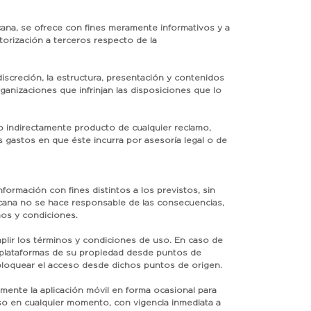
cana, se ofrece con fines meramente informativos y a
torización a terceros respecto de la
discreción, la estructura, presentación y contenidos
anizaciones que infrinjan las disposiciones que lo
 o indirectamente producto de cualquier reclamo,
s gastos en que éste incurra por asesoría legal o de
nformación con fines distintos a los previstos, sin
nicana no se hace responsable de las consecuencias,
nos y condiciones.
mplir los términos y condiciones de uso. En caso de
 plataformas de su propiedad desde puntos de
e bloquear el acceso desde dichos puntos de origen.
mente la aplicación móvil en forma ocasional para
uso en cualquier momento, con vigencia inmediata a