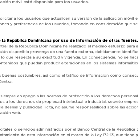
cación móvil esté disponible para los usuarios.
licitar a los usuarios que actualicen su versión de la aplicación móvi
iones y preferencias de los usuarios, tomando en consideración que se 
 la República Dominicana por uso de información de otras fuentes.
al de la República Dominicana ha realizado el máximo esfuerzo para ase
ión disponible provenga de una fuente externa, debidamente identificad
 lo que respecta a su exactitud y vigencia. En consecuencia, no se hac
ontenidos que puedan producir alteraciones en los sistemas informáti
 las buenas costumbres, así como el tráfico de información como consec
entral.
 siempre en apego a las normas de protección a los derechos personale
s a los derechos de propiedad intelectual e industrial, secreto empresar
 desleal y publicidad ilícita, no asume responsabilidad sobre las accio
cación web.
gitales o servicios administrados por el Banco Central de la República 
atamiento de esta información en el marco de la Ley 172-13, que tiene p