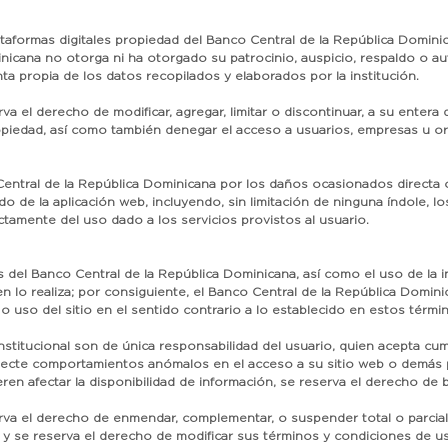
ataformas digitales propiedad del Banco Central de la República Domini
minicana no otorga ni ha otorgado su patrocinio, auspicio, respaldo o au
ta propia de los datos recopilados y elaborados por la institución.
a el derecho de modificar, agregar, limitar o discontinuar, a su entera 
opiedad, así como también denegar el acceso a usuarios, empresas u org
o Central de la República Dominicana por los daños ocasionados directa
 de la aplicación web, incluyendo, sin limitación de ninguna índole, lo
ectamente del uso dado a los servicios provistos al usuario.
es del Banco Central de la República Dominicana, así como el uso de la i
en lo realiza; por consiguiente, el Banco Central de la República Domi
 uso del sitio en el sentido contrario a lo establecido en estos térmi
institucional son de única responsabilidad del usuario, quien acepta cu
etecte comportamientos anómalos en el acceso a su sitio web o demás
ieren afectar la disponibilidad de información, se reserva el derecho d
rva el derecho de enmendar, complementar, o suspender total o parcial
o y se reserva el derecho de modificar sus términos y condiciones de 