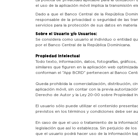
La política de privacidad aplicable para la utilizaci
el uso de la aplicación móvil implica la transmisión e
Dado a que el Banco Central de la República Dominic
responsable de la privacidad o seguridad de las tr
servicios para la protección de sus datos en materia 
Sobre el Usuario y/o Usuarios:
Se considera como usuario al individuo o entidad que 
por el Banco Central de la República Dominicana.
Propiedad Intelectual
Todo texto, información, datos, fotografías, gráfico
similares que figuren en la aplicación web optimizad
conforman el “App BCRD” pertenecen al Banco Centra
Queda prohibida la comercialización, distribución, cir
aplicación móvil, sin contar con la previa autorizac
Derecho de Autor y la Ley 20-00 sobre Propiedad Ind
El usuario sólo puede utilizar el contenido presentad
previstos en los términos y condiciones debe ser a
En caso de que el uso o tratamiento de la información
legislación que así lo establezca. Sin perjuicio de 
que el usuario podrá hacer uso de la información baj