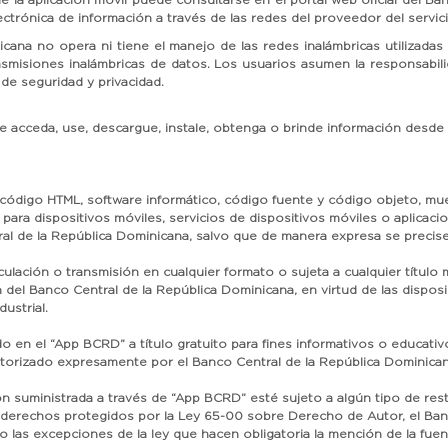
ón de la aplicación móvil puede consultarse en el portal web oficial del 
lectrónica de información a través de las redes del proveedor del servic
ana no opera ni tiene el manejo de las redes inalámbricas utilizadas
ansmisiones inalámbricas de datos. Los usuarios asumen la responsabil
de seguridad y privacidad.
acceda, use, descargue, instale, obtenga o brinde información desde y h
s, código HTML, software informático, código fuente y código objeto, mu
a para dispositivos móviles, servicios de dispositivos móviles o aplicac
l de la República Dominicana, salvo que de manera expresa se precise 
culación o transmisión en cualquier formato o sujeta a cualquier título m
ión del Banco Central de la República Dominicana, en virtud de las disp
ustrial.
o en el “App BCRD” a título gratuito para fines informativos o educativ
utorizado expresamente por el Banco Central de la República Dominican
 suministrada a través de “App BCRD” esté sujeto a algún tipo de restri
los derechos protegidos por la Ley 65-00 sobre Derecho de Autor, el Ba
o las excepciones de la ley que hacen obligatoria la mención de la fuen