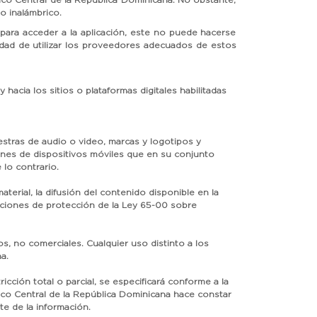
Banco Central de la República Dominicana. No obstante,
io inalámbrico.
 para acceder a la aplicación, este no puede hacerse
idad de utilizar los proveedores adecuados de estos
acia los sitios o plataformas digitales habilitadas
estras de audio o video, marcas y logotipos y
iones de dispositivos móviles que en su conjunto
lo contrario.
aterial, la difusión del contenido disponible en la
osiciones de protección de la Ley 65-00 sobre
os, no comerciales. Cualquier uso distinto a los
a.
cción total o parcial, se especificará conforme a la
nco Central de la República Dominicana hace constar
te de la información.