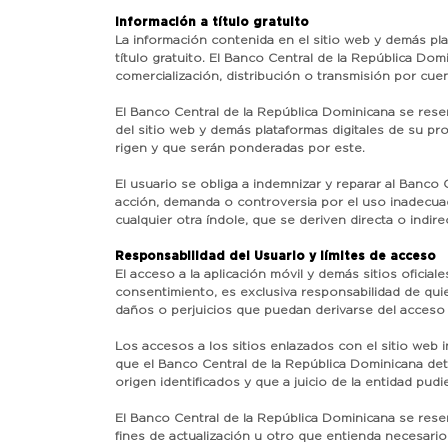
Información a título gratuito
La información contenida en el sitio web y demás pl
título gratuito. El Banco Central de la República Do
comercialización, distribución o transmisión por cuen
El Banco Central de la República Dominicana se reserv
del sitio web y demás plataformas digitales de su pr
rigen y que serán ponderadas por este.
El usuario se obliga a indemnizar y reparar al Banc
acción, demanda o controversia por el uso inadecuado
cualquier otra índole, que se deriven directa o indir
Responsabilidad del Usuario y límites de acceso
El acceso a la aplicación móvil y demás sitios oficial
consentimiento, es exclusiva responsabilidad de qui
daños o perjuicios que puedan derivarse del acceso o
Los accesos a los sitios enlazados con el sitio web 
que el Banco Central de la República Dominicana d
origen identificados y que a juicio de la entidad pud
El Banco Central de la República Dominicana se rese
fines de actualización u otro que entienda necesari