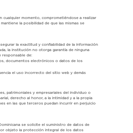
l en cualquier momento, comprometiéndose a realizar
mantiene la posibilidad de que las mismas se
gurar la exactitud y confiabilidad de la información
a, la institución no otorga garantía de ninguna
e responsable de:
cos, documentos electrónicos o datos de los
uencia el uso incorrecto del sitio web y demás
s, patrimoniales y empresariales del individuo o
ial, derecho al honor, a la intimidad y a la propia
nes en las que terceros puedan incurrir en perjuicio
Dominicana se solicite el suministro de datos de
or objeto la protección integral de los datos