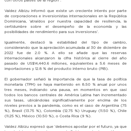
con otros países de la región”.
Valdez Albizu informó que existe un creciente interés por parte
de corporaciones e inversionistas internacionales en la República
Dominicana, ‘atraídos por nuestra capacidad de resiliencia, la
certidumbre sobre el desempeño de la economía y las
posibilidades de rendimiento para sus inversiones’.
Igualmente, destacó la estabilidad del tipo de cambio,
considerando que la apreciación acumulada al 30 de diciembre de
2022 fue de 2.0 %. A ello se añade que las reservas
internacionales alcanzaron la cifra histórica al cierre del año
pasado de US$14,440.6 millones, equivalentes a 5.6 meses de
importaciones y 12.8 % del producto interno bruto (PIB).
El gobernador señaló la importancia de que la tasa de política
monetaria (TPM) se haya mantenido en 8.50 % anual por unos
tres meses, indicando una pausa, en momentos en que casi
todos los bancos centrales de América Latina han incrementado
sus tasas, ubicándolas significativamente por encima de los
niveles previos a la pandemia, como es el caso de Argentina (75
%), Brasil (13.75 %), Colombia (12.75 %) Uruguay (11.50 %), Chile
(11.25 %), México (10.50 %), o Costa Rica (9 %).
Valdez Albizu expresó que ‘debemos apostar por el futuro, ya que