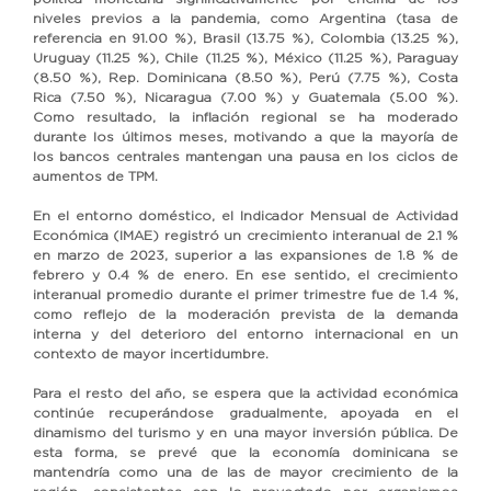
niveles previos a la pandemia, como Argentina (tasa de
referencia en 91.00 %), Brasil (13.75 %), Colombia (13.25 %),
Uruguay (11.25 %), Chile (11.25 %), México (11.25 %), Paraguay
(8.50 %), Rep. Dominicana (8.50 %), Perú (7.75 %), Costa
Rica (7.50 %), Nicaragua (7.00 %) y Guatemala (5.00 %).
Como resultado, la inflación regional se ha moderado
durante los últimos meses, motivando a que la mayoría de
los bancos centrales mantengan una pausa en los ciclos de
aumentos de TPM.
En el entorno doméstico, el Indicador Mensual de Actividad
Económica (IMAE) registró un crecimiento interanual de 2.1 %
en marzo de 2023, superior a las expansiones de 1.8 % de
febrero y 0.4 % de enero. En ese sentido, el crecimiento
interanual promedio durante el primer trimestre fue de 1.4 %,
como reflejo de la moderación prevista de la demanda
interna y del deterioro del entorno internacional en un
contexto de mayor incertidumbre.
Para el resto del año, se espera que la actividad económica
continúe recuperándose gradualmente, apoyada en el
dinamismo del turismo y en una mayor inversión pública. De
esta forma, se prevé que la economía dominicana se
mantendría como una de las de mayor crecimiento de la