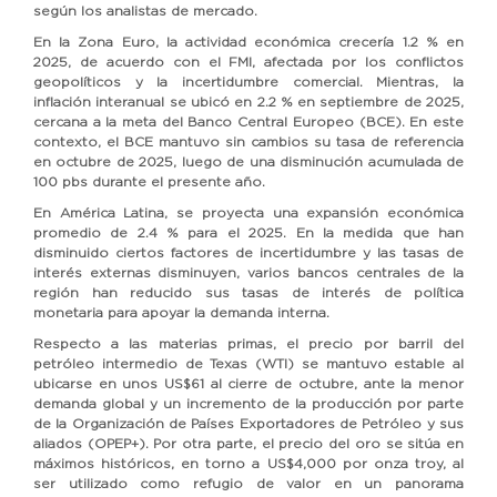
según los analistas de mercado.
En la Zona Euro, la actividad económica crecería 1.2 % en
2025, de acuerdo con el FMI, afectada por los conflictos
geopolíticos y la incertidumbre comercial. Mientras, la
inflación interanual se ubicó en 2.2 % en septiembre de 2025,
cercana a la meta del Banco Central Europeo (BCE). En este
contexto, el BCE mantuvo sin cambios su tasa de referencia
en octubre de 2025, luego de una disminución acumulada de
100 pbs durante el presente año.
En América Latina, se proyecta una expansión económica
promedio de 2.4 % para el 2025. En la medida que han
disminuido ciertos factores de incertidumbre y las tasas de
interés externas disminuyen, varios bancos centrales de la
región han reducido sus tasas de interés de política
monetaria para apoyar la demanda interna.
Respecto a las materias primas, el precio por barril del
petróleo intermedio de Texas (WTI) se mantuvo estable al
ubicarse en unos US$61 al cierre de octubre, ante la menor
demanda global y un incremento de la producción por parte
de la Organización de Países Exportadores de Petróleo y sus
aliados (OPEP+). Por otra parte, el precio del oro se sitúa en
máximos históricos, en torno a US$4,000 por onza troy, al
ser utilizado como refugio de valor en un panorama