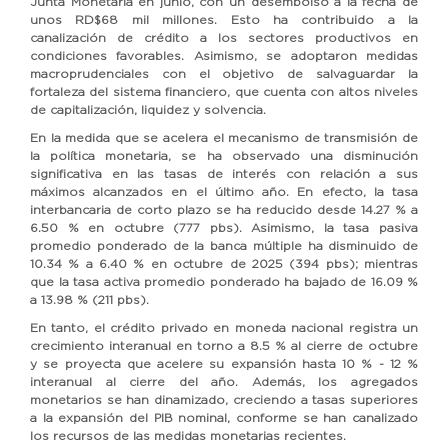
Junta Monetaria en junio, con un desembolso a la fecha de
unos RD$68 mil millones. Esto ha contribuido a la
canalización de crédito a los sectores productivos en
condiciones favorables. Asimismo, se adoptaron medidas
macroprudenciales con el objetivo de salvaguardar la
fortaleza del sistema financiero, que cuenta con altos niveles
de capitalización, liquidez y solvencia.
En la medida que se acelera el mecanismo de transmisión de
la política monetaria, se ha observado una disminución
significativa en las tasas de interés con relación a sus
máximos alcanzados en el último año. En efecto, la tasa
interbancaria de corto plazo se ha reducido desde 14.27 % a
6.50 % en octubre (777 pbs). Asimismo, la tasa pasiva
promedio ponderado de la banca múltiple ha disminuido de
10.34 % a 6.40 % en octubre de 2025 (394 pbs); mientras
que la tasa activa promedio ponderado ha bajado de 16.09 %
a 13.98 % (211 pbs).
En tanto, el crédito privado en moneda nacional registra un
crecimiento interanual en torno a 8.5 % al cierre de octubre
y se proyecta que acelere su expansión hasta 10 % - 12 %
interanual al cierre del año. Además, los agregados
monetarios se han dinamizado, creciendo a tasas superiores
a la expansión del PIB nominal, conforme se han canalizado
los recursos de las medidas monetarias recientes.