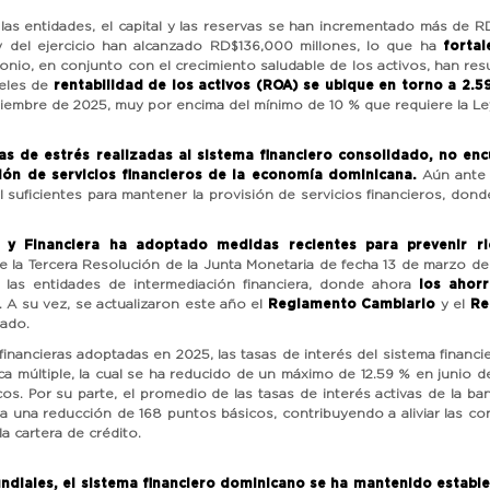
de las entidades, el capital y las reservas se han incrementado más de
y del ejercicio han alcanzado RD$136,000 millones, lo que ha
fortal
monio, en conjunto con el crecimiento saludable de los activos, han re
veles de
rentabilidad de los activos (ROA) se ubique en torno a 2.5
iembre de 2025, muy por encima del mínimo de 10 % que requiere la Le
bas de estrés realizadas al sistema financiero consolidado, no en
ión de servicios financieros de la economía dominicana.
Aún ante 
l suficientes para mantener la provisión de servicios financieros, don
a y Financiera ha adoptado medidas recientes para prevenir r
e la Tercera Resolución de la Junta Monetaria de fecha 13 de marzo de
n las entidades de intermediación financiera, donde ahora
los ahor
. A su vez, se actualizaron este año el
Reglamento Cambiario
y el
Re
cado.
inancieras adoptadas en 2025, las tasas de interés del sistema financi
ca múltiple, la cual se ha reducido de un máximo de 12.59 % en junio 
os. Por su parte, el promedio de las tasas de interés activas de la b
ra una reducción de 168 puntos básicos, contribuyendo a aliviar las c
a cartera de crédito.
ndiales, el sistema financiero dominicano se ha mantenido estable 