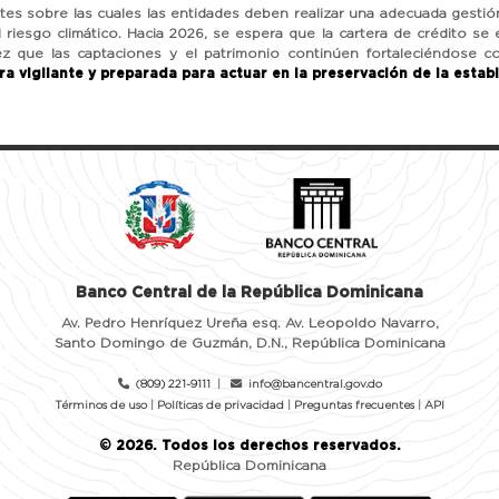
tes sobre las cuales las entidades deben realizar una adecuada gest
y el riesgo climático. Hacia 2026, se espera que la cartera de crédito s
vez que las captaciones y el patrimonio continúen fortaleciéndose 
a vigilante y preparada para actuar en la preservación de la estabi
Banco Central de la República Dominicana
Av. Pedro Henríquez Ureña esq. Av. Leopoldo Navarro,
Santo Domingo de Guzmán, D.N., República Dominicana
(809) 221-9111
|
info@bancentral.gov.do
Términos de uso
|
Políticas de privacidad
|
Preguntas frecuentes
|
API
©
2026
. Todos los derechos reservados.
República Dominicana