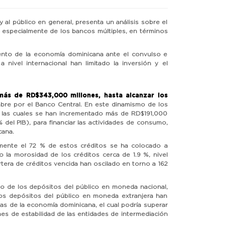
l público en general, presenta un análisis sobre el
s, especialmente de los bancos múltiples, en términos
miento de la economía dominicana ante el convulso e
 nivel internacional han limitado la inversión y el
 más de RD$343,000 millones, hasta alcanzar los
mbre por el Banco Central. En este dinamismo de los
ra, las cuales se han incrementado más de RD$191,000
 del PIB), para financiar las actividades de consumo,
cana.
mente el 72 % de estos créditos se ha colocado a
la morosidad de los créditos cerca de 1.9 %, nivel
rtera de créditos vencida han oscilado en torno a 162
nto de los depósitos del público en moneda nacional,
los depósitos del público en moneda extranjera han
sas de la economía dominicana, el cual podría superar
es de estabilidad de las entidades de intermediación