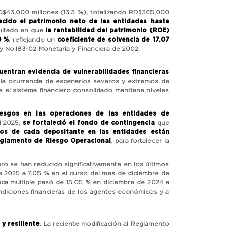
 RD$43,000 millones (13.3 %), totalizando RD$365,000
ecido el patrimonio neto de las entidades hasta
sultado en que
la rentabilidad del patrimonio (ROE)
9 %
, reflejando un
coeficiente de solvencia de 17.07
y No.183-02 Monetaria y Financiera de 2002.
cuentran evidencia de vulnerabilidades financieras
la ocurrencia de escenarios severos y extremos de
de el sistema financiero consolidado mantiene niveles
iesgos en las operaciones de las entidades de
l 2025,
se fortaleció el fondo de contingencia
que
ros de cada depositante en las entidades están
glamento de Riesgo Operacional
, para fortalecer la
ero se han reducido significativamente en los últimos
de 2025 a 7.05 % en el curso del mes de diciembre de
anca múltiple pasó de 15.05 % en diciembre de 2024 a
ondiciones financieras de los agentes económicos y a
y resiliente
. La reciente modificación al Reglamento