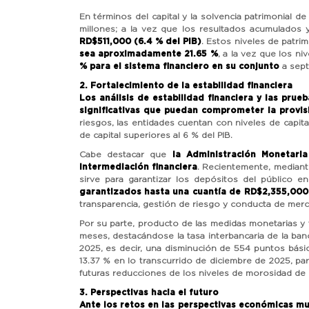
En términos del capital y la solvencia patrimonial 
millones; a la vez que los resultados acumulados 
RD$511,000 (6.4 % del PIB)
. Estos niveles de patri
sea aproximadamente 21.65 %
, a la vez que los ni
% para el sistema financiero en su conjunto
a sept
2. Fortalecimiento de la estabilidad financiera
Los análisis de estabilidad financiera y las prue
significativas que puedan comprometer la provis
riesgos, las entidades cuentan con niveles de capita
de capital superiores al 6 % del PIB.
Cabe destacar que
la Administración Monetari
intermediación financiera
. Recientemente, mediant
sirve para garantizar los depósitos del público e
garantizados hasta una cuantía de RD$2,355,000
transparencia, gestión de riesgo y conducta de mer
Por su parte, producto de las medidas monetarias y f
meses, destacándose la tasa interbancaria de la ban
2025, es decir, una disminución de 554 puntos básic
13.37 % en lo transcurrido de diciembre de 2025, pa
futuras reducciones de los niveles de morosidad de l
3. Perspectivas hacia el futuro
Ante los retos en las perspectivas económicas mu