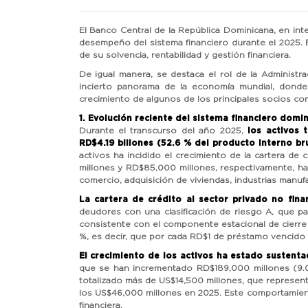
El Banco Central de la República Dominicana, en in
desempeño del sistema financiero durante el 2025. Es
de su solvencia, rentabilidad y gestión financiera.
De igual manera, se destaca el rol de la Administr
incierto panorama de la economía mundial, donde lo
crecimiento de algunos de los principales socios com
1. Evolución reciente del sistema financiero domi
Durante el transcurso del año 2025,
los activos 
RD$4.19 billones (52.6 % del producto interno br
activos ha incidido el crecimiento de la cartera de
millones y RD$85,000 millones, respectivamente, hast
comercio, adquisición de viviendas, industrias manuf
La cartera de crédito al sector privado no fin
deudores con una clasificación de riesgo A, que p
consistente con el componente estacional de cierre d
%, es decir, que por cada RD$1 de préstamo vencido 
El crecimiento de los activos ha estado sustenta
que se han incrementado RD$189,000 millones (9.0 
totalizado más de US$14,500 millones, que representa
los US$46,000 millones en 2025. Este comportamiento
financiera.