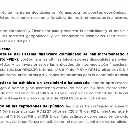
terés de mantener debidamente informados a los agentes económicos y a
tos resultados resaltan la fortaleza de los intermediarios financiero
ación Monetaria y Financiera para preservar la estabilidad y el creci
s factores geopolíticos y las condiciones financieras restrictivas a
erciales del país.
nicano
totales del sistema financiero dominicano se han incrementado
uto -PIB-)
, conforme a las últimas informaciones disponibles a novie
 crédito y las inversiones de las entidades de intermediación financie
a totalizar RD$2.30 billones (28.9 % del PIB) y RD$1.0 billones (12.6 %
actureras, entre otras actividades importantes para la economía domini
anciero ha exhibido un crecimiento balanceado
, donde aproximada
agan a tiempo y no mantienen atraso de más de 30 días, manteniendo 
e año del ciclo de crédito. A su vez, los niveles de cobertura de la ca
el sistema financiero dispone de RD$1.62 para su cobertura.
do en las captaciones del público
, las cuales han reflejado el aume
%) hasta alcanzar RD$2.27 billones (28.5 % del PIB); mientras que 
n el 11.9 % del PIB y el 31.5 % del flujo estimado de generación de divi
 revela la confianza del público en el mantenimiento de las condicion